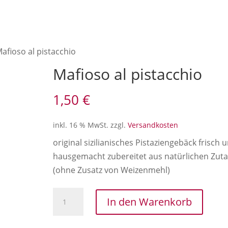
afioso al pistacchio
Mafioso al pistacchio
1,50
€
inkl. 16 % MwSt.
zzgl.
Versandkosten
original sizilianisches Pistaziengebäck frisch 
hausgemacht zubereitet aus natürlichen Zut
(ohne Zusatz von Weizenmehl)
Mafioso
In den Warenkorb
al
pistacchio